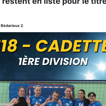
restent en liste pour le titr
à
Bédarieux 2
.